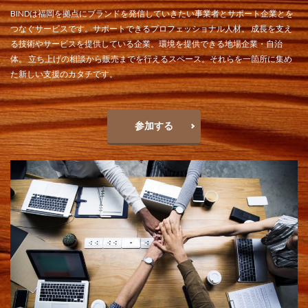
BINDは福岡を拠点にブランドを発信していきたい事業者とサポート企業とを
つなぐサービスです。サポートできるプロフェッショナル⼈材。 成⻑を⽀え
る技術やサービスを提供している企業。環境を提供できる地場企業・⾃治
体。 ⽴ち上げの相談から販売までを⾏えるスペース。それらを⼀箇所に集め
た新しい⽀援のカタチです。
参加する