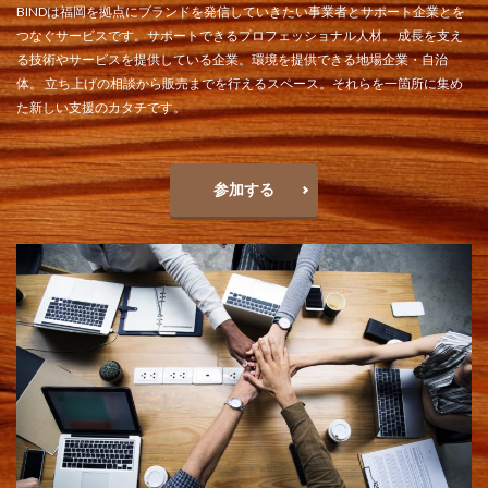
BINDは福岡を拠点にブランドを発信していきたい事業者とサポート企業とを
つなぐサービスです。サポートできるプロフェッショナル⼈材。 成⻑を⽀え
る技術やサービスを提供している企業。環境を提供できる地場企業・⾃治
体。 ⽴ち上げの相談から販売までを⾏えるスペース。それらを⼀箇所に集め
た新しい⽀援のカタチです。
参加する