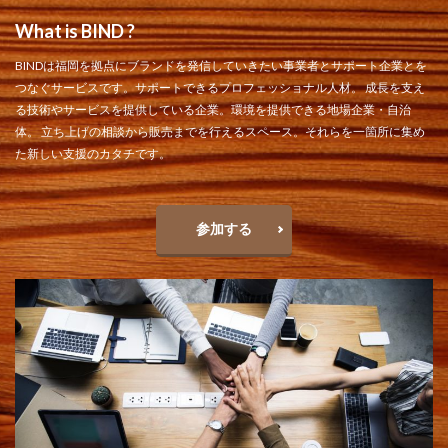
What is BIND ?
BINDは福岡を拠点にブランドを発信していきたい事業者とサポート企業とを
つなぐサービスです。サポートできるプロフェッショナル⼈材。 成⻑を⽀え
る技術やサービスを提供している企業。環境を提供できる地場企業・⾃治
体。 ⽴ち上げの相談から販売までを⾏えるスペース。それらを⼀箇所に集め
た新しい⽀援のカタチです。
参加する