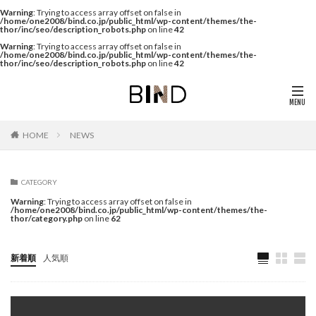
Warning
: Trying to access array offset on false in
/home/one2008/bind.co.jp/public_html/wp-content/themes/the-
thor/inc/seo/description_robots.php
on line
42
Warning
: Trying to access array offset on false in
/home/one2008/bind.co.jp/public_html/wp-content/themes/the-
thor/inc/seo/description_robots.php
on line
42
NEWS
HOME
CATEGORY
Warning
: Trying to access array offset on false in
/home/one2008/bind.co.jp/public_html/wp-content/themes/the-
thor/category.php
on line
62
新着順
人気順